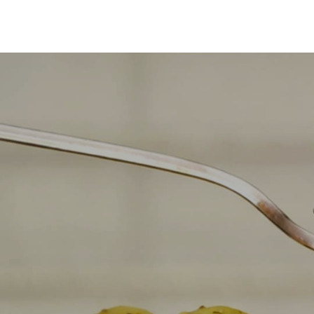
Tel. +39 0578 53748
info@ilpoggio.net
PRENOTA
shop@aziendagricolailpoggi